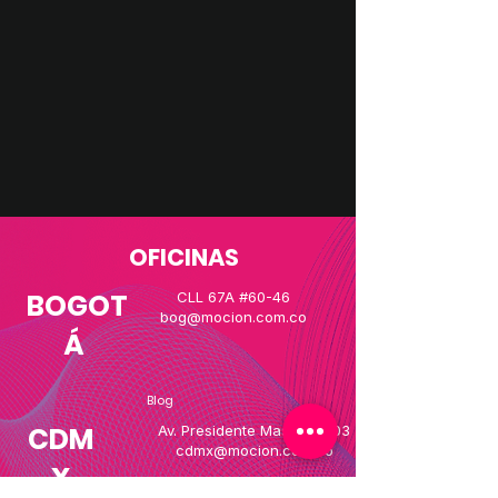
OFICINAS
BOGOT
CLL 67A #60-46
bog@mocion.com.co
Á
Blog
CDM
Av. Presidente Masaryk 203
cdmx@mocion.com.co
X