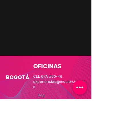
OFICINAS
BOGOTÁ
CLL 67A #60-46
experiencias@mocion.com.c
o
Blog
CDMX
Paseo de la Reforma 284 Piso-17
experiencias@mocion.mx
MIAMI
78 SW 7Th St, Brickell
mia@mocion.com.co