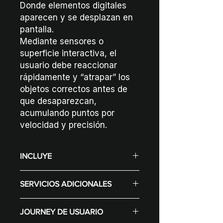
Donde elementos digitales
aparecen y se desplazan en
pantalla.
Mediante sensores o
superficie interactiva, el
usuario debe reaccionar
rápidamente y “atrapar” los
objetos correctos antes de
que desaparezcan,
acumulando puntos por
velocidad y precisión.
INCLUYE
Display (Según selección varía el
SERVICIOS ADICIONALES
precio)
Configuración de contenidos
Diseño Gráfico
para la marca
JOURNEY DE USUARIO
Internet
Desarrollo de software de