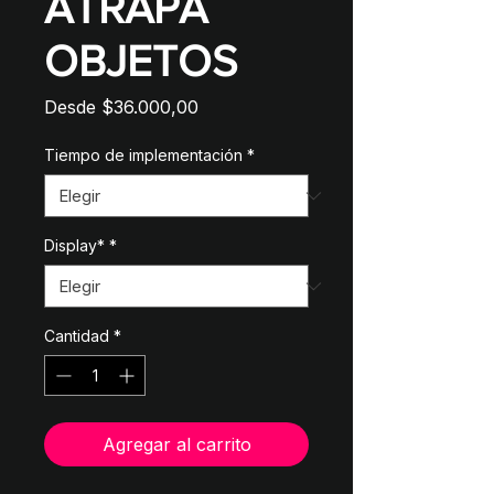
ATRAPA
OBJETOS
Precio
Desde
$36.000,00
de
oferta
Tiempo de implementación
*
Display*
*
Cantidad
*
Agregar al carrito