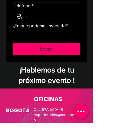
Teléfono
*
¿En qué podemos ayudarte?
Enviar
¡Hablemos de tu
próximo evento !
OFICINAS
BOGOTÁ
CLL 67A #60-46
experiencias@mocion.com.c
o
Blog