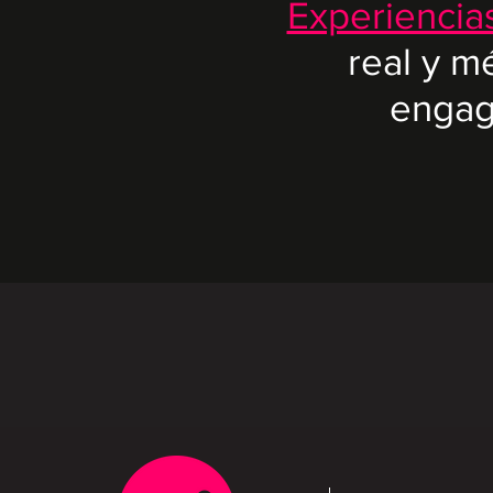
Experiencia
real y m
engag