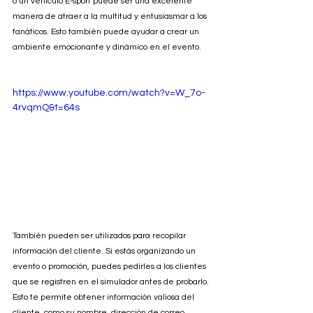
o un vehículo E-sport puede ser una excelente 
manera de atraer a la multitud y entusiasmar a los 
fanáticos. Esto también puede ayudar a crear un 
ambiente emocionante y dinámico en el evento.
https://www.youtube.com/watch?v=W_7o-
4rvqmQ&t=64s
También pueden ser utilizados para recopilar 
información del cliente. Si estás organizando un 
evento o promoción, puedes pedirles a los clientes 
que se registren en el simulador antes de probarlo. 
Esto te permite obtener información valiosa del 
cliente, como su nombre, dirección de correo 