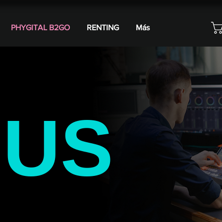
PHYGITAL B2GO
RENTING
Más
I
US