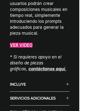
usuarios podrán crear
composiciones musicales en
tiempo real, simplemente
introduciendo los prompts
adecuados para generar la
pieza musical.
VER VIDEO
* Si requieres apoyo en el
diseño de piezas
gráficas,
contáctanos aquí
.
INCLUYE
Tótem con pantalla táctil 49”
SERVICIOS ADICIONALES
windows + branding de marca
en vinilo adhesivo corte laser.
Diseño gráfico de assets.
Interfaz de audio y micrófono