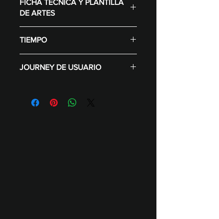
FICHA TÉCNICA Y PLANTILLA
Alquiler de espacio.
Parlante.
DE ARTES
Diseño de escenografía.
Personalización de la IA.
Internet por cable de 50Mb/s
Soporte y operación.
Descarga la ficha técnica aquí
simétrico.
Descarga de cancion con
TIEMPO
Descarga los assets aquí
-
Dashboard de Métricas en
Código QR.
Artes para branding (Editables)
tiempo real.
Implementación:
Great Eye.
JOURNEY DE USUARIO
4 días desde entrega de assets.
Tiempo por usuario:
Invitación a participar y registro
2 min • Usuarios por jornada
Selección de género musical y
(6h): 180 Px.
promt por voz
Creación de la pieza musical
Descarga con código QR