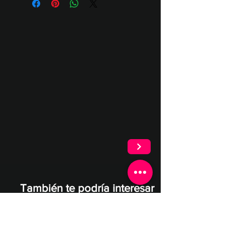
Festivales como atracción
por usuario. Usuarios por jornada
Número de participantes y
interactiva para asistentes.
(4h) - 240 Px
cantidad de intentos
Zonas deportivas en stands.
Ranking (Opcional)
Team building y dinámica activa.
Está experiencia es adaptable a un
Torneos empresariales.
circuito de gamificación
Eventos futboleros.
También te podría interesar