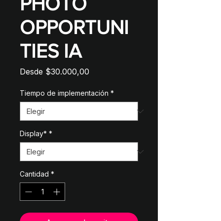
PHOTO
OPPORTUNI
TIES IA
Precio
Desde
$30.000,00
de
oferta
Tiempo de implementación
*
Display*
*
Cantidad
*