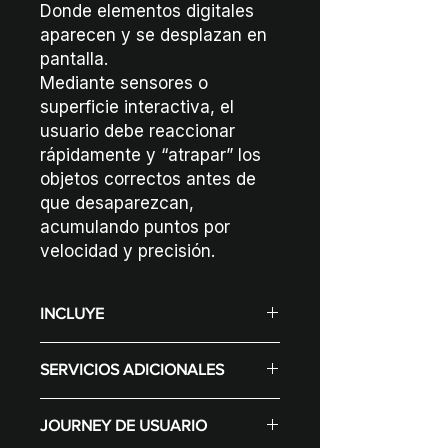
Donde elementos digitales
aparecen y se desplazan en
pantalla.
Mediante sensores o
superficie interactiva, el
usuario debe reaccionar
rápidamente y “atrapar” los
objetos correctos antes de
que desaparezcan,
acumulando puntos por
velocidad y precisión.
INCLUYE
Display (Según selección varía el
SERVICIOS ADICIONALES
precio)
Configuración de contenidos
Diseño Gráfico
para la marca
JOURNEY DE USUARIO
Internet
Desarrollo de software de