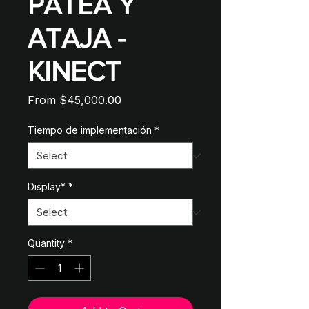
PATEA Y
ATAJA -
KINECT
Sale
From
$45,000.00
Price
Tiempo de implementación
*
Display*
*
Quantity
*