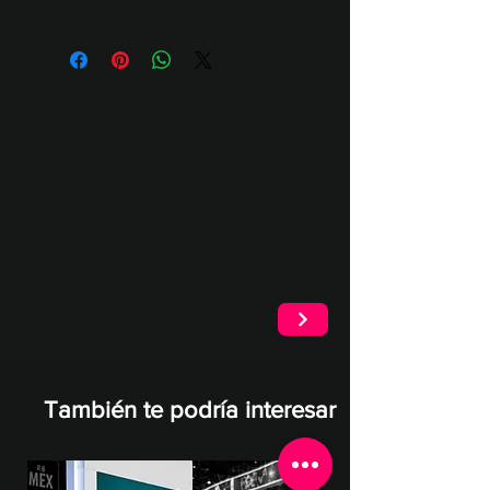
Convenciones como zona de
deben patear tiros libres,
General (Nombre, correo,
descanso activa.
penales y atajar
teléfono, TyC)
Festivales como atracción
Ganadores cada ronda será de
Número de participantes y
interactiva para asistentes.
eliminación quién logre avanzar
cantidad de intentos
Zonas deportivas en stands.
más rondas será el ganador
Ranking (Opcional)
Team building y dinámica activa.
Tiempo por usuario:
10 min •
Está experiencia es adaptable a un
Torneos empresariales.
Usuarios por jornada (6h): 150Px.
circuito de gamificación
Eventos futboleros.
También te podría interesar