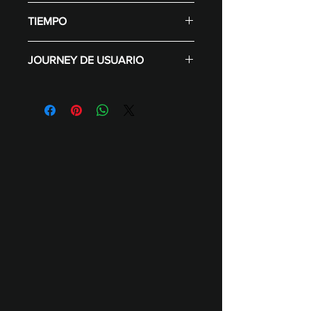
Oculus quest 2
Descarga la ficha técnica aquí
Montaje e instalación
TIEMPO
Descarga los assets aquí
-
Artes para branding (Editables)
Implementación:
JOURNEY DE USUARIO
4 días desde entrega de assets.
Tiempo por usuario:
Invitación aparticipar y registro.
1 min • Usuarios por jornada (6h):
Participación del usuario en la
360 Px.
realidad virtual.
Carrera contrarreloj de 3 vueltas
y recolección de ítems.
Generador de ranking global
con tiempos, top 10 y podio.