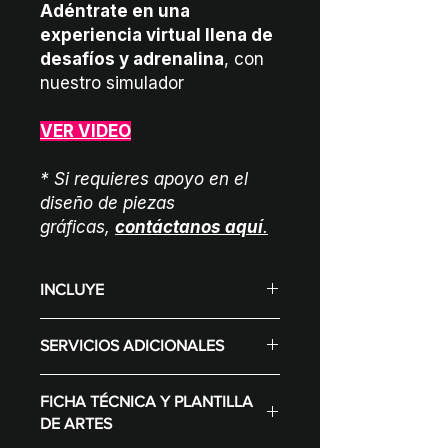
Adéntrate en una
experiencia virtual llena de
desafíos y adrenalina
, con
nuestro simulador
VER VIDEO
* Si requieres apoyo en el
diseño de piezas
gráficas,
contáctanos aquí
.
INCLUYE
Display (Según selección varía el
SERVICIOS ADICIONALES
precio)
Simulador de moto con
Diseño gráfico.
movimiento sobre eje central
FICHA TÉCNICA Y PLANTILLA
Internet.
Desarrollo de juego
DE ARTES
Computador gamer