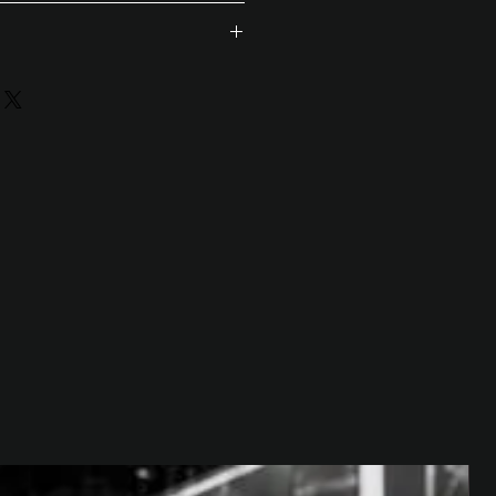
marca.
ivos
ión por usuario:
1 min •
mo zona de descanso activa.
 (6h): 360 Px.
, correo, teléfono, TyC)
tracción interactiva para
adaptable a un circuito de
 en stands.
inámica activa.
iales.
os.