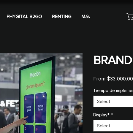
PHYGITAL B2GO
RENTING
Más
BRAND
From
$33,000.00
Tiempo de impleme
Select
Display*
*
Select