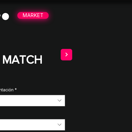
MARKET
 MATCH
Sale
Price
ntación
*