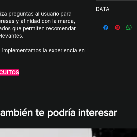
Activaciones de 
relevantes
DATA
Eventos corporat
Tiempo de interacc
aliza preguntas al usuario para
Convenciones co
Usuarios por jornada
reses y afinidad con la marca,
General (Nombre
Festivales como a
Está experiencia es 
izados que permiten recomendar
asistentes.
gamificación
elevantes.
Zonas deportivas
Team building y d
Torneos empresar
s, implementamos la experiencia en
Eventos futboler
RCUITOS
ambién te podría interesar