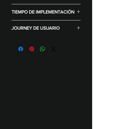
Display (Según selección varía el
TIEMPO DE IMPLEMENTACIÓN
precio)
Configuración de contenidos
3-4 días desde entrega de
para la marca
JOURNEY DE USUARIO
assets..
Desarrollo de software de
experiencia
Configuración de filtro RA para
Cámara web
redes.
Personal de soporte
En tótem el usuario compite
Montaje e instalación
directamente.
En celular el usuario accede
desde su perfil para usar el filtro.
Amplificación con hashtag,
ranking y entrega de premios.