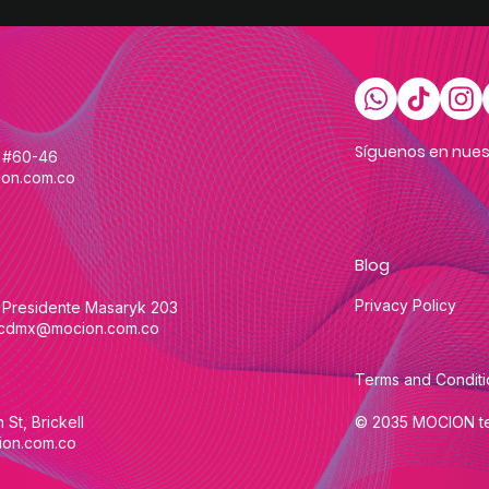
Síguenos en nues
 #60-46
on.com.co
Blog
Privacy Policy
. Presidente Masaryk 203
cdmx@mocion.com.co
Terms and Conditi
St, Brickell
© 2035 MOCION t
on.com.co