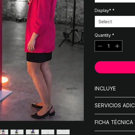
Display*
*
Select
Quantity
*
INCLUYE
Display según el
SERVICIOS ADI
Configuración d
Desarrollo de so
Fotos o contenid
Montaje y desmo
FICHA TÉCNICA 
Banner.
Diseño gráfico.
Implementación:
3
Descarga la fic