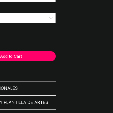
Add to Cart
ección
CIONALES
e contenido
ftware de la experiencia
o.
ntaje
Y PLANTILLA DE ARTES
 - 4 días desde entrega de
ha técnica aquí