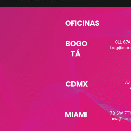
OFICINAS
BOGO
CLL 67A
bog@moci
TÁ
CDMX
Av
MIAMI
78 SW 7Th 
mia@moci