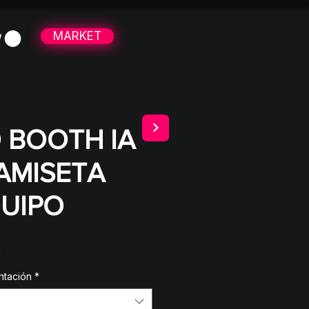
MARKET
 BOOTH IA
AMISETA
QUIPO
Sale
0
Price
ntación
*