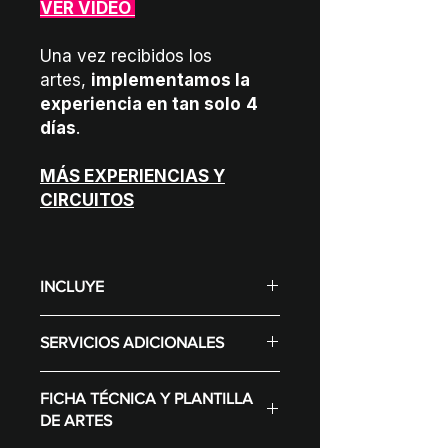
VER VIDEO
Una vez recibidos los
artes,
implementamos la
experiencia en tan solo
4
días
.
MÁS EXPERIENCIAS Y
CIRCUITOS
INCLUYE
Display (Según selección varía el
SERVICIOS ADICIONALES
precio)
Configuración de contenidos
Fotos impresas
para la marca
FICHA TÉCNICA Y PLANTILLA
Plataforma de registro
Desarrollo de software de
DE ARTES
Plataforma de gamificación
experiencia
Diseño gráfico.